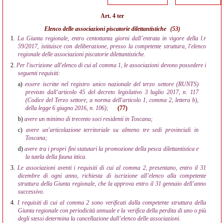
Art. 4 ter
Elenco delle associazioni piscatorie dilettantistiche
(53)
1.
La Giunta regionale, entro centottanta giorni dall’entrata in vigore della l.r
59/2017, istituisce con deliberazione, presso la competente struttura, l'elenco
regionale delle associazioni piscatorie dilettantistiche.
2.
Per l'iscrizione all'elenco di cui al comma 1, le associazioni devono possedere i
seguenti requisiti:
a)
essere iscritte nel registro unico nazionale del terzo settore (RUNTS)
previsto dall’articolo 45 del decreto legislativo 3 luglio 2017, n. 117
(Codice del Terzo settore, a norma dell'articolo 1, comma 2, lettera b),
della legge 6 giugno 2016, n. 106);
(77)
b)
avere un minimo di trecento soci residenti in Toscana;
c)
avere un'articolazione territoriale su almeno tre sedi provinciali in
Toscana;
d)
avere tra i propri fini statutari la promozione della pesca dilettantistica e
la tutela della fauna ittica.
3.
Le associazioni aventi i requisiti di cui al comma 2, presentano, entro il 31
dicembre di ogni anno, richiesta di iscrizione all’elenco alla competente
struttura della Giunta regionale, che la approva entro il 31 gennaio dell’anno
successivo.
4.
I requisiti di cui al comma 2 sono verificati dalla competente struttura della
Giunta regionale con periodicità annuale e la verifica della perdita di uno o più
degli stessi determina la cancellazione dall’elenco delle associazioni.