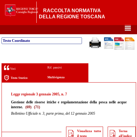
RACCOLTA NORMATIVA
DELLA REGIONE TOSCANA
²
Testo Coordinato
Rif. passivi
Voci
Multivigenza
Testo Storico
Legge regionale 3 gennaio 2005, n. 7
Gestione delle risorse ittiche e regolamentazione della pesca nelle acque
interne.
(69)
(71)
Bollettino Ufficiale n. 3, parte prima, del 12 gennaio 2005
Visualizza tutto
Torna
il testo
all'indice