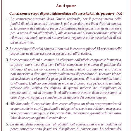
Art. 4 quater
Concessione a scopo di pesca dilettantistica alle associazioni dei pescatori
(75)
1.
La competente struttura della Giunta regionale, per il perseguimento delle
finalità di cui all’articolo 1, comma 1, può concedere, nei limiti di cui al comma
2, la gestione dell’attività di pesca dilettantistica nelle acque interne di interesse
per la pesca di cui all’articolo 2, alle associazioni piscatorie dilettantistiche di
rilevanza nazionale operanti sul territorio regionale e alle associazioni di cui
all’articolo 4 ter.
2.
La concessione di cui al comma 1 non può interessare più del 15 per cento delle
acque interne di interesse per la pesca di cui all’articolo 2.
3.
La concessione di cui al comma 1 è rilasciata dall’ufficio competente in materia
di pesca, che si coordina con l’ufficio competente in materia di gestione del
demanio idrico. La concessione è rilasciata a titolo gratuito per una durata
non superiore a dieci anni previo svolgimento di procedure di selezione idonee
ad assicurare il rispetto dei principi di trasparenza, di non discriminazione e
di efficienza. L’ufficio competente in materia di pesca, con periodicità annuale,
procede alla verifica del rispetto di quanto indicato nel disciplinare di
concessione di cui al comma 5 ed all’eventuale revoca della concessione in
caso di gravi negligenze e inadempienze da parte del concessionario.
4.
Alla domanda di concessione deve essere allegato un piano programmatico ed
economico delle attività gestionali e ittiogeniche, che le associazioni interessate
si impegnano a svolgere, e l’impegno delle medesime a garantire la vigilanza
ittica delle acque oggetto di concessione.
5.
La durata della concessione, gli obblighi del concessionario e le modalità di
pesca consentite sono fissati nel disciplinare di concessione. Lo schema del