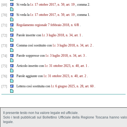
Si veda la
l.r. 17 ottobre 2017, n. 59, art. 19
, comma 2.
[69]
Si veda la
l.r. 17 ottobre 2017, n. 59, art. 19
, comma 1.
[70]
Regolamento regionale 7 febbraio 2018, n. 6/R
.
[71]
Parole inserite con
l.r. 3 luglio 2018, n. 34, art. 1
.
[72]
Comma così sostituito con
l.r. 3 luglio 2018, n. 34, art. 2
.
[73]
Parole soppresse con
l.r. 3 luglio 2018, n. 34, art. 3
.
[74]
Articolo inserito con
l.r. 31 ottobre 2023, n. 40, art. 1
.
[75]
Parole aggiunte con
l.r. 31 ottobre 2023, n. 40, art. 2
.
[76]
Lettera così sostituita con
l.r. 6 giugno 2025, n. 28, art. 60
.
[77]
Il presente testo non ha valore legale ed ufficiale.
Solo i testi pubblicati sul Bollettino Ufficiale della Regione Toscana hanno val
legale.