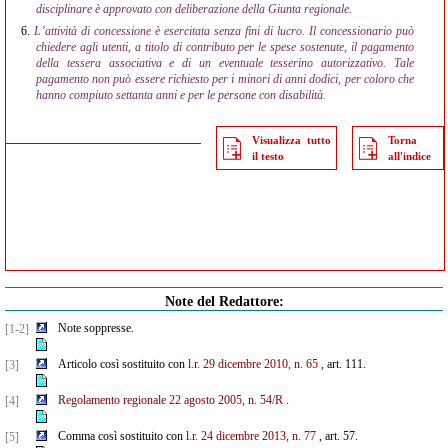
disciplinare è approvato con deliberazione della Giunta regionale.
6.
L’attività di concessione è esercitata senza fini di lucro. Il concessionario può
chiedere agli utenti, a titolo di contributo per le spese sostenute, il pagamento
della tessera associativa e di un eventuale tesserino autorizzativo. Tale
pagamento non può essere richiesto per i minori di anni dodici, per coloro che
hanno compiuto settanta anni e per le persone con disabilità.
Visualizza tutto
Torna
il testo
all'indice
Note del Redattore:
Note soppresse.
[1-2]
Articolo così sostituito con
l.r. 29 dicembre 2010, n. 65
, art. 111.
[3]
Regolamento regionale 22 agosto 2005, n. 54/R
.
[4]
Comma così sostituito con
l.r. 24 dicembre 2013, n. 77
, art. 57.
[5]