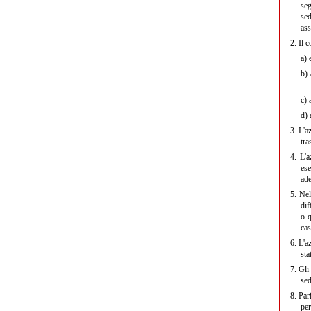
seg
sed
ass
2.
Il 
a)
e
b)
a
c)
a
d)
a
3.
L'a
tra
4.
L'a
ese
ade
5.
Nel
dif
o q
cas
6.
L'az
sta
7.
Gli
sed
8.
Pari
per