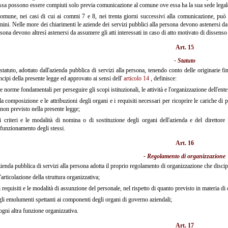
ssa possono essere compiuti solo previa comunicazione al comune ove essa ha la sua sede legale
comune, nei casi di cui ai commi 7 e 8, nei trenta giorni successivi alla comunicazione, può c
mini. Nelle more dei chiarimenti le aziende dei servizi pubblici alla persona devono astenersi da a
sona devono altresì astenersi da assumere gli atti interessati in caso di atto motivato di dissens
Art. 15
- Statuto
statuto, adottato dall'azienda pubblica di servizi alla persona, tenendo conto delle originarie f
ncipi della presente legge ed approvato ai sensi dell'
articolo 14
, definisce:
e norme fondamentali per perseguire gli scopi istituzionali, le attività e l'organizzazione dell'ente
a composizione e le attribuzioni degli organi e i requisiti necessari per ricoprire le cariche di
non previsto nella presente legge;
 criteri e le modalità di nomina o di sostituzione degli organi dell'azienda e del direttore
funzionamento degli stessi.
Art. 16
- Regolamento di organizzazione
zienda pubblica di servizi alla persona adotta il proprio regolamento di organizzazione che discip
'articolazione della struttura organizzativa;
 requisiti e le modalità di assunzione del personale, nel rispetto di quanto previsto in materia di co
li emolumenti spettanti ai componenti degli organi di governo aziendali;
gni altra funzione organizzativa.
Art. 17