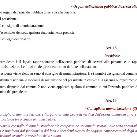
- Organi dell'azienda pubblica di servizi al
o organi dell'azienda pubblica di servizi alla persona:
l presidente;
l consiglio di amministrazione;
'assemblea dei soci, qualora statutariamente prevista;
l collegio dei revisori.
Art. 18
- Presidente
presidente è il legale rappresentante dell'azienda pubblica di servizi alla persona e lo rap
inistrazione. Le funzioni del presidente sono definite nello statuto.
presidente viene eletto in seno al consiglio di amministrazione, fra i membri designati dal comune
statuto disciplina le modalità di sostituzione del presidente in caso di sua assenza o impedimen
nto disposto dal comma 2 non viene applicato qualora il comune in cui l'azienda pubblica di 
ina del presidente.
Art. 19
- Consiglio di amministrazione
(3)
consiglio di amministrazione è l'organo di indirizzo e di verifica dell'azione amministrativa e
posto da tre o cinque amministratori.
lora il consiglio di amministrazione sia composto da tre amministratori, due sono nominati 
 è nominato dai fondatori o dai loro discendenti ovvero da soggetti rappresentativi degli or
ividuati secondo le previsioni dello statuto.