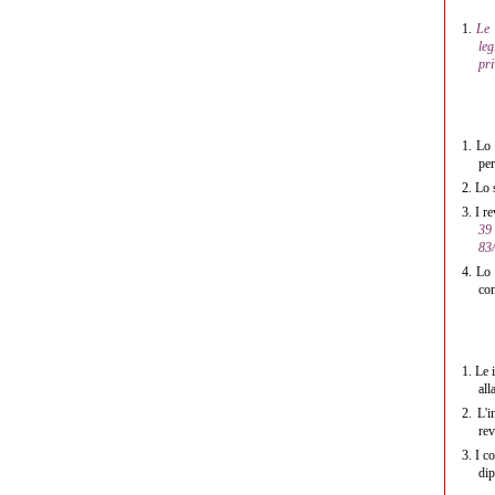
1.
Le 
leg
pri
1.
Lo 
per
2.
Lo 
3.
I re
39 
83/
4.
Lo 
com
1.
Le i
all
2.
L'i
rev
3.
I c
dip