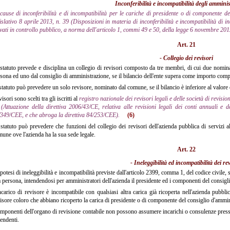
Inconferibilità e incompatibilità degli ammini
cause di inconferibilità e di incompatibilità per le cariche di presidente o di componente d
islativo 8 aprile 2013, n. 39 (Disposizioni in materia di inconferibilità e incompatibilità di 
vati in controllo pubblico, a norma dell'articolo 1, commi 49 e 50, della legge 6 novembre 201
Art. 21
- Collegio dei revisori
statuto prevede e disciplina un collegio di revisori composto da tre membri, di cui due nominat
sona ed uno dal consiglio di amministrazione, se il bilancio dell'ente supera come importo comp
statuto può prevedere un solo revisore, nominato dal comune, se il bilancio è inferiore al valore
visori sono scelti tra gli iscritti al
registro nazionale dei revisori legali e delle società di revisio
(Attuazione della direttiva 2006/43/CE, relativa alle revisioni legali dei conti annuali e d
349/CEE, e che abroga la direttiva 84/253/CEE).
(6)
statuto può prevedere che funzioni del collegio dei revisori dell'azienda pubblica di servizi a
une ove l'azienda ha la sua sede legale.
Art. 22
- Ineleggibilità ed incompatibilità dei re
potesi di ineleggibilità e incompatibilità previste dall'articolo 2399, comma 1, del codice civile, s
a persona, intendendosi per amministratori dell'azienda il presidente ed i componenti del consigl
ncarico di revisore è incompatibile con qualsiasi altra carica già ricoperta nell'azienda pubbl
isore coloro che abbiano ricoperto la carica di presidente o di componente del consiglio d'ammin
omponenti dell'organo di revisione contabile non possono assumere incarichi o consulenze presso
endenti.