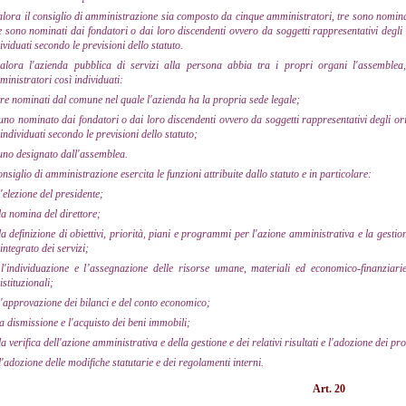
lora il consiglio di amministrazione sia composto da cinque amministratori, tre sono nominat
 sono nominati dai fondatori o dai loro discendenti ovvero da soggetti rappresentativi degli 
ividuati secondo le previsioni dello statuto.
alora l'azienda pubblica di servizi alla persona abbia tra i propri organi l'assemblea
inistratori così individuati:
tre nominati dal comune nel quale l'azienda ha la propria sede legale;
uno nominato dai fondatori o dai loro discendenti ovvero da soggetti rappresentativi degli ori
individuati secondo le previsioni dello statuto;
uno designato dall'assemblea.
consiglio di amministrazione esercita le funzioni attribuite dallo statuto e in particolare:
l'elezione del presidente;
la nomina del direttore;
la definizione di obiettivi, priorità, piani e programmi per l'azione amministrativa e la ges
integrato dei servizi;
l'individuazione e l’assegnazione delle risorse umane, materiali ed economico-finanziari
istituzionali;
l'approvazione dei bilanci e del conto economico;
la dismissione e l'acquisto dei beni immobili;
la verifica dell'azione amministrativa e della gestione e dei relativi risultati e l'adozione dei p
l'adozione delle modifiche statutarie e dei regolamenti interni.
Art. 20