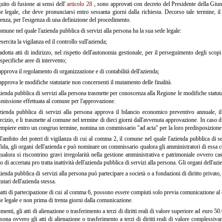
uito di fusione ai sensi dell'
articolo 28
, sono approvati con decreto del Presidente della Giun
e legale, che deve pronunciarsi entro sessanta giorni dalla richiesta. Decorso tale termine, 
enza, per l'esigenza di una definizione del procedimento.
comune nel quale l'azienda pubblica di servizi alla persona ha la sua sede legale:
sercita la vigilanza ed il controllo sull'azienda;
dotta atti di indirizzo, nel rispetto dell'autonomia gestionale, per il perseguimento degli scopi
specifiche aree di intervento;
pprova il regolamento di organizzazione e di contabilità dell'azienda;
pprova le modifiche statutarie non concernenti il mutamento delle finalità.
zienda pubblica di servizi alla persona trasmette per conoscenza alla Regione le modifiche statut
smissione effettuata al comune per l'approvazione.
zienda pubblica di servizi alla persona approva il bilancio economico preventivo annuale, il
rcizio, e li trasmette al comune nel termine di dieci giorni dall'avvenuta approvazione. In caso d
mpiere entro un congruo termine, nomina un commissario "ad acta" per la loro predisposizione
l'ambito dei poteri di vigilanza di cui al comma 2, il comune nel quale l'azienda pubblica di se
fida, gli organi dell'azienda e può nominare un commissario qualora gli amministratori di essa c
ualora si riscontrino gravi irregolarità nella gestione amministrativa e patrimoniale ovvero ca
o di accertata pro tratta inattività dell'azienda pubblica di servizi alla persona. Gli organi dell'a
ienda pubblica di servizi alla persona può partecipare a società o a fondazioni di diritto privato, o
tutari dell'azienda stessa.
 atti di partecipazione di cui al comma 6, possono essere compiuti solo previa comunicazione al 
e legale e non prima di trenta giorni dalla comunicazione.
menti, gli atti di alienazione o trasferimento a terzi di diritti reali di valore superiore ad euro 5
sona ovvero gli atti di alienazione o trasferimento a terzi di diritti reali di valore complessiva