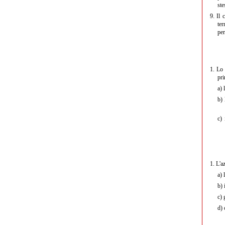
ste
9.
Il 
ter
per
1.
Lo 
pri
a)
l
b)
l
c)
i
1.
L'a
a)
l
b)
i
c)
g
d)
o