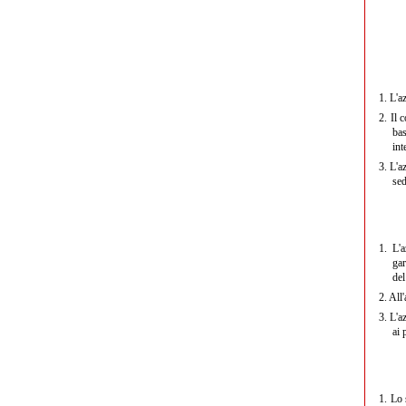
1.
L'a
2.
Il 
bas
int
3.
L'a
sed
1.
L'a
gar
del
2.
All'
3.
L'a
ai 
1.
Lo 