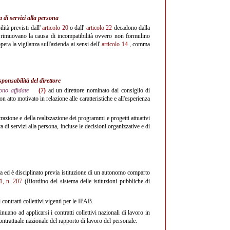
 di servizi alla persona
lità previsti dall'
articolo 20
o dall'
articolo 22
decadono dalla
n rimuovano la causa di incompatibilità ovvero non formulino
era la vigilanza sull'azienda ai sensi dell'
articolo 14
, comma
sponsabilità del direttore
ono affidate
(7)
ad un direttore nominato dal consiglio di
on atto motivato in relazione alle caratteristiche e all'esperienza
razione e della realizzazione dei programmi e progetti attuativi
a di servizi alla persona, incluse le decisioni organizzative e di
ica ed è disciplinato previa istituzione di un autonomo comparto
1, n. 207
(Riordino del sistema delle istituzioni pubbliche di
contratti collettivi vigenti per le IPAB.
nuano ad applicarsi i contratti collettivi nazionali di lavoro in
ontrattuale nazionale del rapporto di lavoro del personale.