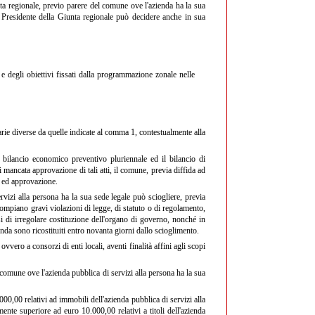
ta regionale, previo parere del comune ove l'azienda ha la sua
il Presidente della Giunta regionale può decidere anche in sua
 e degli obiettivi fissati dalla programmazione zonale nelle
arie diverse da quelle indicate al comma 1, contestualmente alla
 bilancio economico preventivo pluriennale ed il bilancio di
i mancata approvazione di tali atti, il comune, previa diffida ad
 ed approvazione.
rvizi alla persona ha la sua sede legale può sciogliere, previa
ompiano gravi violazioni di legge, di statuto o di regolamento,
si di irregolare costituzione dell'organo di governo, nonché in
zienda sono ricostituiti entro novanta giorni dallo scioglimento.
vvero a consorzi di enti locali, aventi finalità affini agli scopi
comune ove l'azienda pubblica di servizi alla persona ha la sua
0.000,00 relativi ad immobili dell'azienda pubblica di servizi alla
mente superiore ad euro 10.000,00 relativi a titoli dell'azienda