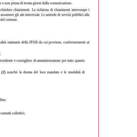
 e non prima di trenta giorni dalla comunicazione.
hiedere chiarimenti. La richiesta di chiarimenti interrompe i
ssumere gli atti interessati. Le aziende di servizi pubblici alla
o del comune.
inalità statutarie della IPAB da cui proviene, conformemente ai
;
 presidente e consigliere di amministrazione per tutto quanto
(2)
nonché la durata del loro mandato e le modalità di
lina:
ntratti collettivi;