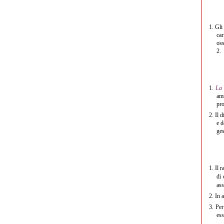
1.
Gli
car
oss
2.
1.
La 
amm
pro
2.
Il 
e d
ges
1.
Il 
di 
ass
2.
In a
3.
Per
ess