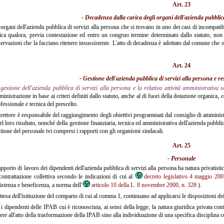
Art. 23
- Decadenza dalla carica degli organi dell'azienda pubblica
 organi dell'azienda pubblica di servizi alla persona che si trovano in uno dei casi di incompatibi
ica qualora, previa contestazione ed entro un congruo termine determinato dallo statuto, no
ervazioni che la facciano ritenere insussistente. L'atto di decadenza è adottato dal comune che op
Art. 24
- Gestione dell'azienda pubblica di servizi alla persona e re
gestione dell'azienda pubblica di servizi alla persona e la relativa attività amministrativa s
inistrazione in base ai criteri definiti dallo statuto, anche al di fuori della dotazione organica, c
fessionale e tecnica del prescelto.
direttore è responsabile del raggiungimento degli obiettivi programmati dal consiglio di amminist
el loro risultato, nonché della gestione finanziaria, tecnica ed amministrativa dell'azienda pubblic
tione del personale ivi compresi i rapporti con gli organismi sindacali.
Art. 25
- Personale
rapporto di lavoro dei dipendenti dell'azienda pubblica di servizi alla persona ha natura privatist
contrattazione collettiva secondo le indicazioni di cui al
decreto legislativo 4 maggio 200
istenza e beneficenza, a norma dell'
articolo 10 della L. 8 novembre 2000, n. 328
).
ttesa dell'istituzione del comparto di cui al comma 1, continuano ad applicarsi le disposizioni dei 
 i dipendenti delle IPAB cui è riconosciuta, ai sensi della legge, la natura giuridica privata conti
ere all'atto della trasformazione della IPAB sino alla individuazione di una specifica disciplina c