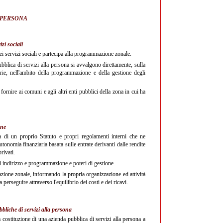
A PERSONA
zi sociali
dei servizi sociali e partecipa alla programmazione zonale.
pubblica di servizi alla persona si avvalgono direttamente, sulla
tarie, nell'ambito della programmazione e della gestione degli
 fornire ai comuni e agli altri enti pubblici della zona in cui ha
one
ta di un proprio Statuto e propri regolamenti interni che ne
tonomia finanziaria basata sulle entrate derivanti dalle rendite
rivati.
 di indirizzo e programmazione e poteri di gestione.
azione zonale, informando la propria organizzazione ed attività
 perseguire attraverso l'equilibrio dei costi e dei ricavi.
bliche di servizi alla persona
a costituzione di una azienda pubblica di servizi alla persona a