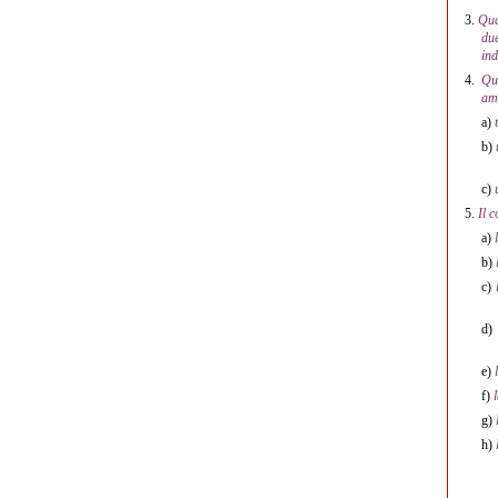
3.
Qua
due
ind
4.
Qu
amm
a)
b)
c)
5.
Il 
a)
b)
c)
d)
e)
f)
g)
h)