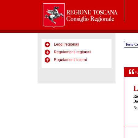
Leggi regionali
Testo C
Regolamenti regionali
Regolamenti interni
Vo
L
Ri
Dis
Bol