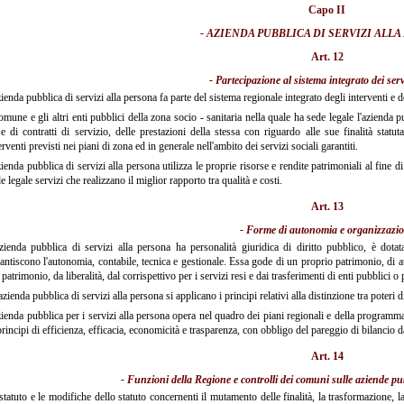
Capo II
- AZIENDA PUBBLICA DI SERVIZI ALL
Art. 12
- Partecipazione al sistema integrato dei servi
zienda pubblica di servizi alla persona fa parte del sistema regionale integrato degli interventi e 
comune e gli altri enti pubblici della zona socio - sanitaria nella quale ha sede legale l'azienda 
e di contratti di servizio, delle prestazioni della stessa con riguardo alle sue finalità statu
erventi previsti nei piani di zona ed in generale nell'ambito dei servizi sociali garantiti.
zienda pubblica di servizi alla persona utilizza le proprie risorse e rendite patrimoniali al fine di
e legale servizi che realizzano il miglior rapporto tra qualità e costi.
Art. 13
- Forme di autonomia e organizzazi
zienda pubblica di servizi alla persona ha personalità giuridica di diritto pubblico, è dota
antiscono l'autonomia, contabile, tecnica e gestionale. Essa gode di un proprio patrimonio, di au
 patrimonio, da liberalità, dal corrispettivo per i servizi resi e dai trasferimenti di enti pubblici o p
azienda pubblica di servizi alla persona si applicano i principi relativi alla distinzione tra poteri
zienda pubblica per i servizi alla persona opera nel quadro dei piani regionali e della programm
principi di efficienza, efficacia, economicità e trasparenza, con obbligo del pareggio di bilancio da
Art. 14
- Funzioni della Regione e controlli dei comuni sulle aziende pub
statuto e le modifiche dello statuto concernenti il mutamento delle finalità, la trasformazione, l