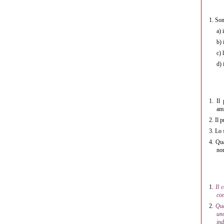
1.
Son
a)
i
b)
i
c)
l
d)
i
1.
Il 
amm
2.
Il 
3.
Lo 
4.
Qua
nom
1.
Il 
com
2.
Qua
uno
ind