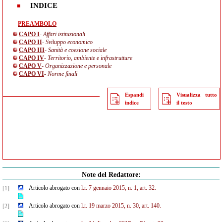
INDICE
PREAMBOLO
CAPO I
- Affari istituzionali
CAPO II
- Sviluppo economico
CAPO III
- Sanità e coesione sociale
CAPO IV
- Territorio, ambiente e infrastrutture
CAPO V
- Organizzazione e personale
CAPO VI
- Norme finali
Espandi
Visualizza tutto
indice
il testo
Note del Redattore:
Articolo abrogato con
l.r. 7 gennaio 2015, n. 1, art. 32.
[1]
Articolo abrogato con
l.r. 19 marzo 2015, n. 30, art. 140.
[2]