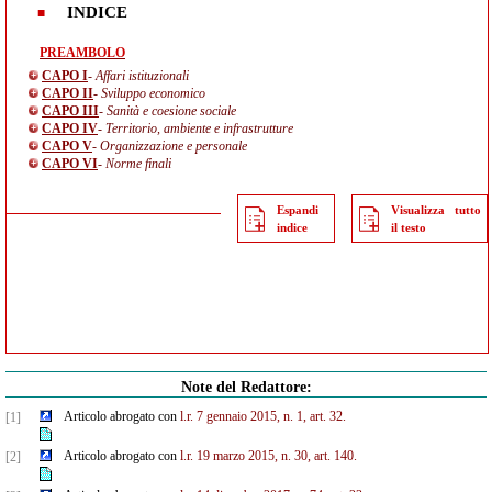
INDICE
PREAMBOLO
CAPO I
- Affari istituzionali
CAPO II
- Sviluppo economico
CAPO III
- Sanità e coesione sociale
CAPO IV
- Territorio, ambiente e infrastrutture
CAPO V
- Organizzazione e personale
CAPO VI
- Norme finali
Espandi
Visualizza tutto
indice
il testo
Note del Redattore:
Articolo abrogato con
l.r. 7 gennaio 2015, n. 1, art. 32.
[1]
Articolo abrogato con
l.r. 19 marzo 2015, n. 30, art. 140.
[2]