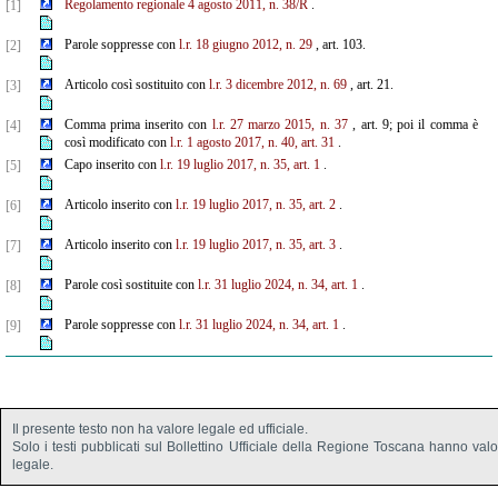
Regolamento regionale 4 agosto 2011, n. 38/R
.
[1]
Parole soppresse con
l.r. 18 giugno 2012, n. 29
, art. 103.
[2]
Articolo così sostituito con
l.r. 3 dicembre 2012, n. 69
, art. 21.
[3]
Comma prima inserito con
l.r. 27 marzo 2015, n. 37
, art. 9; poi il comma è
[4]
così modificato con
l.r. 1 agosto 2017, n. 40, art. 31
.
Capo inserito con
l.r. 19 luglio 2017, n. 35, art. 1
.
[5]
Articolo inserito con
l.r. 19 luglio 2017, n. 35, art. 2
.
[6]
Articolo inserito con
l.r. 19 luglio 2017, n. 35, art. 3
.
[7]
Parole così sostituite con
l.r. 31 luglio 2024, n. 34, art. 1
.
[8]
Parole soppresse con
l.r. 31 luglio 2024, n. 34, art. 1
.
[9]
Il presente testo non ha valore legale ed ufficiale.
Solo i testi pubblicati sul Bollettino Ufficiale della Regione Toscana hanno val
legale.