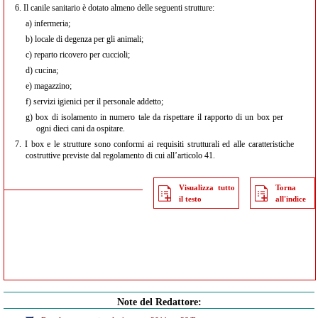
6.
Il canile sanitario è dotato almeno delle seguenti strutture:
a)
infermeria;
b)
locale di degenza per gli animali;
c)
reparto ricovero per cuccioli;
d)
cucina;
e)
magazzino;
f)
servizi igienici per il personale addetto;
g)
box di isolamento in numero tale da rispettare il rapporto di un box per
ogni dieci cani da ospitare.
7.
I box e le strutture sono conformi ai requisiti strutturali ed alle caratteristiche
costruttive previste dal regolamento di cui all’articolo 41.
Visualizza tutto
Torna
il testo
all'indice
Note del Redattore: