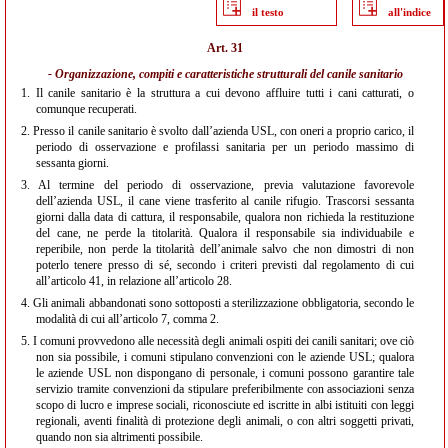
il testo
all'indice
Art. 31
- Organizzazione, compiti e caratteristiche strutturali del canile sanitario
1.
Il canile sanitario è la struttura a cui devono affluire tutti i cani catturati, o
comunque recuperati.
2.
Presso il canile sanitario è svolto dall’azienda USL, con oneri a proprio carico, il
periodo di osservazione e profilassi sanitaria per un periodo massimo di
sessanta giorni.
3.
Al termine del periodo di osservazione, previa valutazione favorevole
dell’azienda USL, il cane viene trasferito al canile rifugio. Trascorsi sessanta
giorni dalla data di cattura, il responsabile, qualora non richieda la restituzione
del cane, ne perde la titolarità. Qualora il responsabile sia individuabile e
reperibile, non perde la titolarità dell’animale salvo che non dimostri di non
poterlo tenere presso di sé, secondo i criteri previsti dal regolamento di cui
all’articolo 41, in relazione all’articolo 28.
4.
Gli animali abbandonati sono sottoposti a sterilizzazione obbligatoria, secondo le
modalità di cui all’articolo 7, comma 2.
5.
I comuni provvedono alle necessità degli animali ospiti dei canili sanitari; ove ciò
non sia possibile, i comuni stipulano convenzioni con le aziende USL; qualora
le aziende USL non dispongano di personale, i comuni possono garantire tale
servizio tramite convenzioni da stipulare preferibilmente con associazioni senza
scopo di lucro e imprese sociali, riconosciute ed iscritte in albi istituiti con leggi
regionali, aventi finalità di protezione degli animali, o con altri soggetti privati,
quando non sia altrimenti possibile.