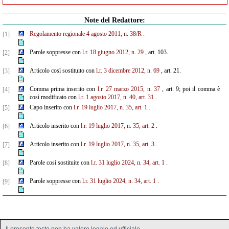
Note del Redattore:
Regolamento regionale 4 agosto 2011, n. 38/R
.
[1]
Parole soppresse con
l.r. 18 giugno 2012, n. 29
, art. 103.
[2]
Articolo così sostituito con
l.r. 3 dicembre 2012, n. 69
, art. 21.
[3]
Comma prima inserito con
l.r. 27 marzo 2015, n. 37
, art. 9; poi il comma è
[4]
così modificato con
l.r. 1 agosto 2017, n. 40, art. 31
.
Capo inserito con
l.r. 19 luglio 2017, n. 35, art. 1
.
[5]
Articolo inserito con
l.r. 19 luglio 2017, n. 35, art. 2
.
[6]
Articolo inserito con
l.r. 19 luglio 2017, n. 35, art. 3
.
[7]
Parole così sostituite con
l.r. 31 luglio 2024, n. 34, art. 1
.
[8]
Parole soppresse con
l.r. 31 luglio 2024, n. 34, art. 1
.
[9]