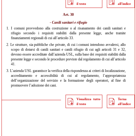
il testo
all'indice
Art. 30
- Canili sanitari e rifugio
1.
I comuni provvedono alla costruzione o al risanamento dei canili sanitari e
rifugio secondo i requisiti stabiliti dalla presente legge, anche tramite
finanziamenti regionali di cui all’articolo 33.
2.
Le strutture, sia pubbliche che private, di cui i comuni intendono avvalersi, allo
scopo di dotarsi di canili sanitari e canili rifugio di cui agli articoli 31 e 32,
devono essere accreditate dall’azienda USL, sulla base dei requisiti stabiliti dalla
presente legge e secondo le procedure previste dal regolamento di cui all’articolo
41.
3.
L’azienda USL garantisce la verifica della rispondenza ai criteri di localizzazione,
accreditamento e accessibilità di cui al regolamento, l’appropriatezza
dell’organizzazione del servizio e la formazione degli operatori, al fine di
promuovere l’adozione dei cani.
Visualizza tutto
Torna
il testo
all'indice